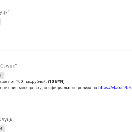
уцк"
"Слуцк"
1
авляет 100 тыс.рублей. (
10 BYN
)
в течение месяца со дня официального релиза на
https://vk.com/be
Слуцк
24