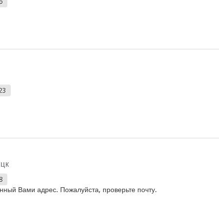
6
23
цк
8
анный Вами адрес. Пожалуйста, проверьте почту.