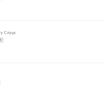
ту Слуцк
7