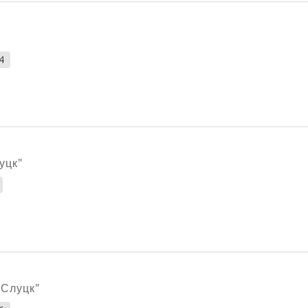
4
уцк"
"Слуцк"