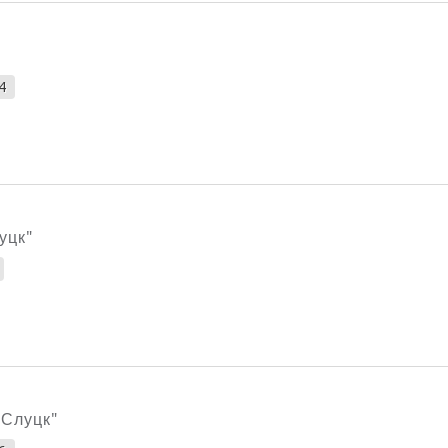
4
уцк"
"Слуцк"