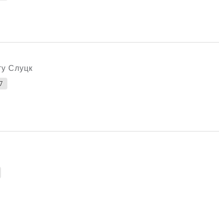
ту Слуцк
7