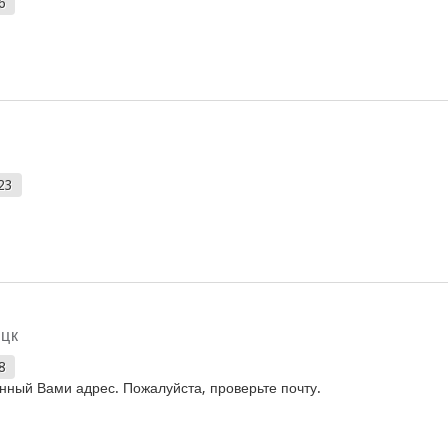
6
23
цк
8
анный Вами адрес. Пожалуйста, проверьте почту.