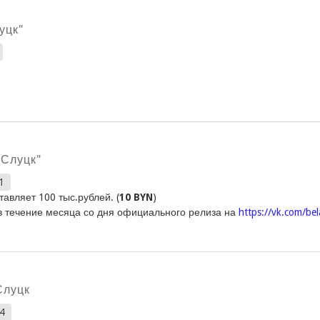
уцк"
"Слуцк"
1
авляет 100 тыс.рублей. (
10 BYN
)
в течение месяца со дня официального релиза на
https://vk.com/be
Слуцк
24