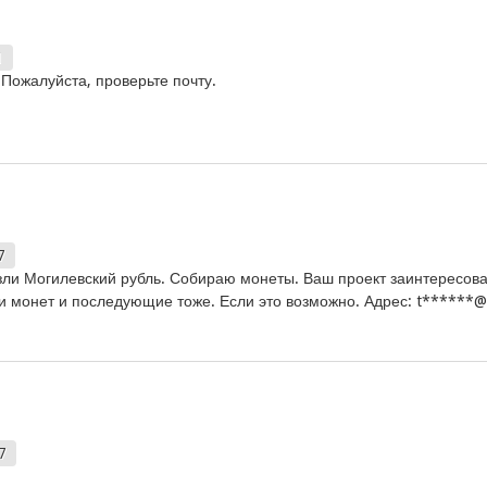
1
 Пожалуйста, проверьте почту.
7
зли Могилевский рубль. Собираю монеты. Ваш проект заинтересова
и монет и последующие тоже. Если это возможно. Адрес: t******@m
7