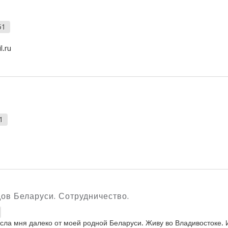
51
l.ru
1
ов Беларуси. Сотрудничество.
есла мня далеко от моей родной Беларуси. Живу во Владивостоке. И