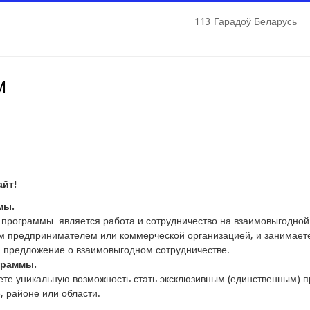
113 Гарадоў Беларусь
М
айт!
мы.
программы является работа и сотрудничество на взаимовыгодной
м предпринимателем или коммерческой организацией, и занимает
м предложение о взаимовыгодном сотрудничестве.
граммы.
те уникальную возможность стать эксклюзивным (единственным) п
, районе или области.