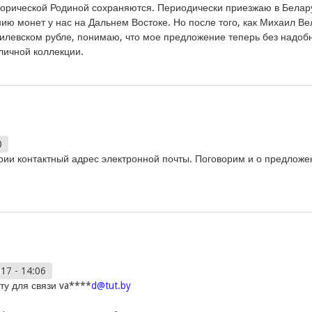
сторической Родиной сохраняются. Периодически приезжаю в Белар
ию монет у нас на Дальнем Востоке. Но после того, как Михаил Ве
гилевском рубле, понимаю, что мое предложение теперь без надобн
личной коллекции.
0
рии контактный адрес электронной почты. Поговорим и о предложен
017 - 14:06
ту для связи va****
d@tut.by