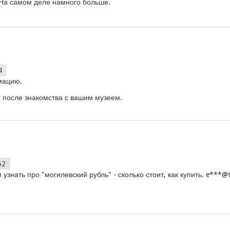
.На самом деле намного больше.
4
мацию.
и после знакомства с вашим музеем.
52
узнать про "могилевский рубль" - сколько стоит, как купить. e***@t