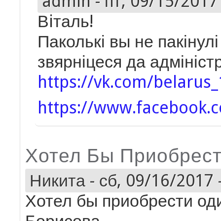
admin
-
пт, 09/15/2017 
Вiталь!
Паколькі вы не пакінулі
звярніцеся да адмініст
https://vk.com/belarus
https://www.facebook.
Хотел Бы Приобрес
Никита
-
сб, 09/16/2017 
Хотел бы приобрести оди