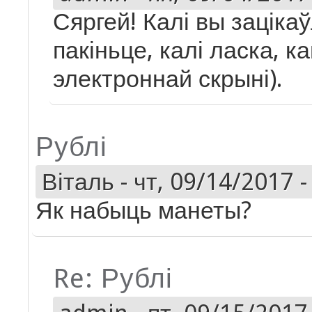
Сяргей! Калі вы заціка
пакіньце, калі ласка, 
электроннай скрыні).
Рублі
Віталь
-
чт, 09/14/2017 -
Як набыць манеты?
Re: Рублі